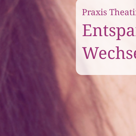
Praxis Theati
Entspa
Wechse